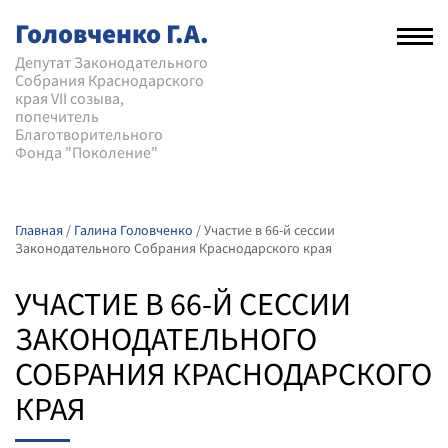
Головченко Г.А.
Рас
нав
Депутат Законодательного
Собрания Краснодарского
мен
края VII созыва,
попечитель
Благотворительного
Фонда "Поколение"
Главная
/
Галина Головченко
/
Участие в 66-й сессии
Законодательного Собрания Краснодарского края
УЧАСТИЕ В 66-Й СЕССИИ
ЗАКОНОДАТЕЛЬНОГО
СОБРАНИЯ КРАСНОДАРСКОГО
КРАЯ