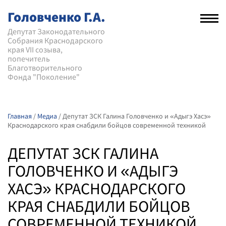
Головченко Г.А.
Рас
нав
Депутат Законодательного
Собрания Краснодарского
мен
края VII созыва,
попечитель
Благотворительного
Фонда "Поколение"
Главная
/
Медиа
/
Депутат ЗСК Галина Головченко и «Адыгэ Хасэ»
Краснодарского края снабдили бойцов современной техникой
ДЕПУТАТ ЗСК ГАЛИНА
ГОЛОВЧЕНКО И «АДЫГЭ
ХАСЭ» КРАСНОДАРСКОГО
КРАЯ СНАБДИЛИ БОЙЦОВ
СОВРЕМЕННОЙ ТЕХНИКОЙ