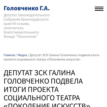
Головченко Г.А.
Рас
нав
Депутат Законодательного
Собрания Краснодарского
мен
края VII созыва,
попечитель
Благотворительного
Фонда "Поколение"
Главная
/
Медиа
/
Депутат ЗСК Галина Головченко подвела итоги
проекта социального театра «Поколение искусств»
ДЕПУТАТ ЗСК ГАЛИНА
ГОЛОВЧЕНКО ПОДВЕЛА
ИТОГИ ПРОЕКТА
СОЦИАЛЬНОГО ТЕАТРА
«ПОКОЛЕНИЕ ИСКУССТВ»