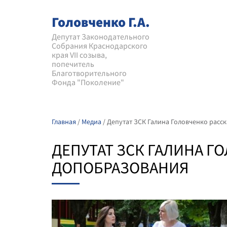
Головченко Г.А.
Депутат Законодательного
Собрания Краснодарского
края VII созыва,
попечитель
Благотворительного
Фонда "Поколение"
Главная
/
Медиа
/
Депутат ЗСК Галина Головченко расс
ДЕПУТАТ ЗСК ГАЛИНА 
ДОПОБРАЗОВАНИЯ