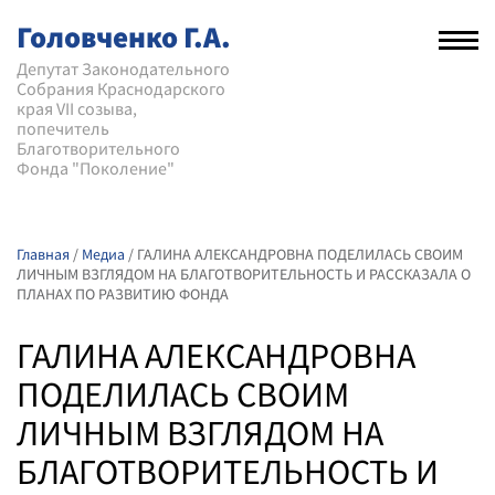
Головченко Г.А.
Рас
нав
Депутат Законодательного
Собрания Краснодарского
мен
края VII созыва,
попечитель
Благотворительного
Фонда "Поколение"
Главная
/
Медиа
/
ГАЛИНА АЛЕКСАНДРОВНА ПОДЕЛИЛАСЬ СВОИМ
ЛИЧНЫМ ВЗГЛЯДОМ НА БЛАГОТВОРИТЕЛЬНОСТЬ И РАССКАЗАЛА О
ПЛАНАХ ПО РАЗВИТИЮ ФОНДА
ГАЛИНА АЛЕКСАНДРОВНА
ПОДЕЛИЛАСЬ СВОИМ
ЛИЧНЫМ ВЗГЛЯДОМ НА
БЛАГОТВОРИТЕЛЬНОСТЬ И