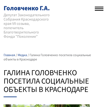
Головченко Г.А.
Рас
нав
Депутат Законодательного
Собрания Краснодарского
мен
края VII созыва,
попечитель
Благотворительного
Фонда "Поколение"
Главная
/
Медиа
/
Галина Головченко посетила социальные
объекты в Краснодаре
ГАЛИНА ГОЛОВЧЕНКО
ПОСЕТИЛА СОЦИАЛЬНЫЕ
ОБЪЕКТЫ В КРАСНОДАРЕ