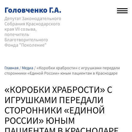
Головченко Г.А.
Рас
нав
Депутат Законодательного
Собрания Краснодарского
мен
края VII созыва,
попечитель
Благотворительного
Фонда "Поколение"
Главная
/
Медиа
/
«Коробки храбрости» с игрушками передали
сторонники «Единой России» юным пациентам в Краснодаре
«КОРОБКИ ХРАБРОСТИ» С
ИГРУШКАМИ ПЕРЕДАЛИ
СТОРОННИКИ «ЕДИНОЙ
РОССИИ» ЮНЫМ
ПАЦИЕНТАМ В КРАСНОДАРЕ