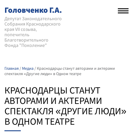
Головченко Г.А.
Рас
нав
Депутат Законодательного
Собрания Краснодарского
мен
края VII созыва,
попечитель
Благотворительного
Фонда "Поколение"
Главная
/
Медиа
/
Краснодарцы станут авторами и актерами
спектакля «Другие люди» в Одном театре
КРАСНОДАРЦЫ СТАНУТ
АВТОРАМИ И АКТЕРАМИ
СПЕКТАКЛЯ «ДРУГИЕ ЛЮДИ»
В ОДНОМ ТЕАТРЕ