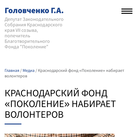
Головченко Г.А.
Рас
нав
Депутат Законодательного
Собрания Краснодарского
мен
края VII созыва,
попечитель
Благотворительного
Фонда "Поколение"
Главная
/
Медиа
/
Краснодарский фонд «Поколение» набирает
волонтеров
КРАСНОДАРСКИЙ ФОНД
«ПОКОЛЕНИЕ» НАБИРАЕТ
ВОЛОНТЕРОВ