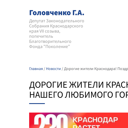
Головченко Г.А.
Депутат Законодательного
Собрания Краснодарского
края VII созыва,
попечитель
Благотворительного
Фонда "Поколение"
Главная
/
Новости
/
Дорогие жители Краснодара! Поздр
ДОРОГИЕ ЖИТЕЛИ КРАС
НАШЕГО ЛЮБИМОГО ГО