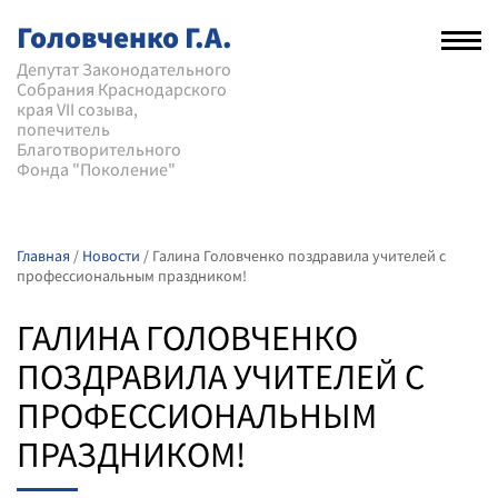
Головченко Г.А.
Рас
нав
Депутат Законодательного
Собрания Краснодарского
мен
края VII созыва,
попечитель
Благотворительного
Фонда "Поколение"
Главная
/
Новости
/
Галина Головченко поздравила учителей с
профессиональным праздником!
ГАЛИНА ГОЛОВЧЕНКО
ПОЗДРАВИЛА УЧИТЕЛЕЙ С
ПРОФЕССИОНАЛЬНЫМ
ПРАЗДНИКОМ!