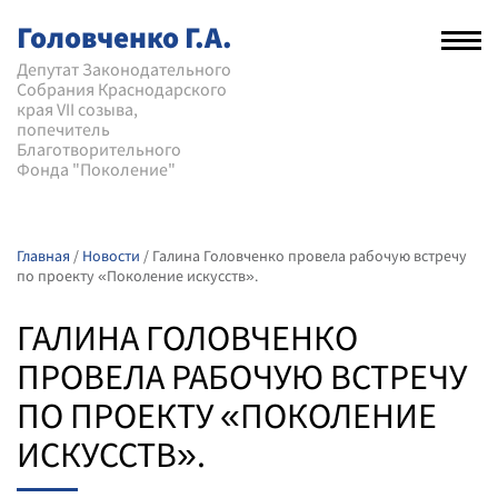
Головченко Г.А.
Рас
нав
Депутат Законодательного
Собрания Краснодарского
мен
края VII созыва,
попечитель
Благотворительного
Фонда "Поколение"
Главная
/
Новости
/
Галина Головченко провела рабочую встречу
по проекту «Поколение искусств».
ГАЛИНА ГОЛОВЧЕНКО
ПРОВЕЛА РАБОЧУЮ ВСТРЕЧУ
ПО ПРОЕКТУ «ПОКОЛЕНИЕ
ИСКУССТВ».