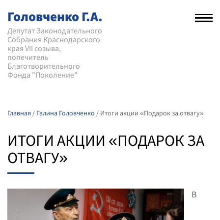
Головченко Г.А.
Рас
нав
Депутат Законодательного
Собрания Краснодарского
мен
края VII созыва,
попечитель
Благотворительного
Фонда "Поколение"
Главная
/
Галина Головченко
/
Итоги акции «Подарок за отвагу»
ИТОГИ АКЦИИ «ПОДАРОК ЗА
ОТВАГУ»
В