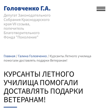
Головченко Г.А.
Рас
нав
Депутат Законодательного
Собрания Краснодарского
мен
края VII созыва,
попечитель
Благотворительного
Фонда "Поколение"
Главная
/
Галина Головченко
/
Курсанты Летного училища
помогали доставлять подарки Ветеранам!
КУРСАНТЫ ЛЕТНОГО
УЧИЛИЩА ПОМОГАЛИ
ДОСТАВЛЯТЬ ПОДАРКИ
ВЕТЕРАНАМ!