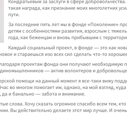
Кондратьевым за заслуги в сфере добровольчества. 
такая награда, как признание моих многолетних усил
пути.
За последние пять лет мы в фонде «Поколение» пр
детям с особенностями развития, взрослым с тяжел
года, как беженцам и вновь прибывшим с территор
Каждый социальный проект, в фонде — это как нов
овое и стараешься изо всех сил сделать что-то хорошее 
 Благодаря проектам фонда они получают необходимую 
единомышленников — актив волонтеров и добровольцев
рской помощи на данный момент я все-таки вижу подд
йчас во многом помогает им, однако, на мой взгляд, ку
 да и банально — забота и внимание.
ые слова. Хочу сказать огромное спасибо всем тем, кто
ии. Вы действительно делаете этот мир лучше. И очень 