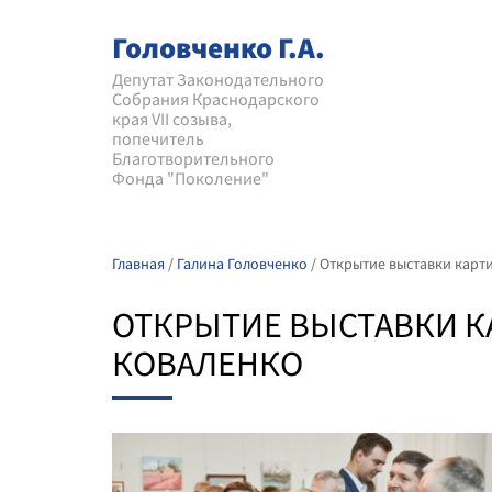
Головченко Г.А.
Депутат Законодательного
Собрания Краснодарского
края VII созыва,
попечитель
Благотворительного
Фонда "Поколение"
Главная
/
Галина Головченко
/
Открытие выставки карти
ОТКРЫТИЕ ВЫСТАВКИ КА
КОВАЛЕНКО