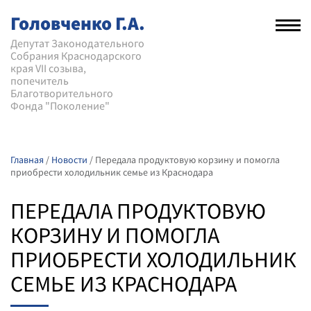
Головченко Г.А.
Рас
нав
Депутат Законодательного
Собрания Краснодарского
мен
края VII созыва,
попечитель
Благотворительного
Фонда "Поколение"
Главная
/
Новости
/
Передала продуктовую корзину и помогла
приобрести холодильник семье из Краснодара
ПЕРЕДАЛА ПРОДУКТОВУЮ
КОРЗИНУ И ПОМОГЛА
ПРИОБРЕСТИ ХОЛОДИЛЬНИК
СЕМЬЕ ИЗ КРАСНОДАРА