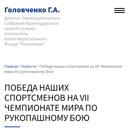
Головченко Г.А.
Рас
нав
Депутат Законодательного
Собрания Краснодарского
мен
края VII созыва,
попечитель
Благотворительного
Фонда "Поколение"
Главная
/
Новости
/
Победа наших спортсменов на VII Чемпионате
мира по рукопашному бою
ПОБЕДА НАШИХ
СПОРТСМЕНОВ НА VII
ЧЕМПИОНАТЕ МИРА ПО
РУКОПАШНОМУ БОЮ