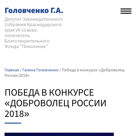
Головченко Г.А.
Рас
нав
Депутат Законодательного
Собрания Краснодарского
мен
края VII созыва,
попечитель
Благотворительного
Фонда "Поколение"
Главная
/
Галина Головченко
/
Победа в конкурсе «Доброволец
России 2018»
ПОБЕДА В КОНКУРСЕ
«ДОБРОВОЛЕЦ РОССИИ
2018»