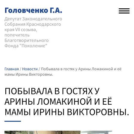
Головченко Г.А.
Рас
нав
Депутат Законодательного
Собрания Краснодарского
мен
края VII созыва,
попечитель
Благотворительного
Фонда "Поколение"
Главная
/
Новости
/
Побывала в гостях у Арины Ломакиной и её
мамы Ирины Викторовны.
ПОБЫВАЛА В ГОСТЯХ У
АРИНЫ ЛОМАКИНОЙ И ЕЁ
МАМЫ ИРИНЫ ВИКТОРОВНЫ.