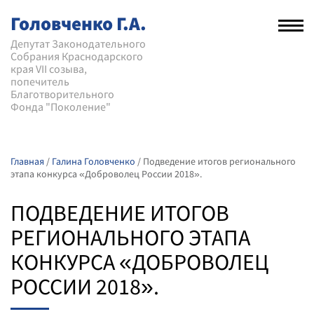
Головченко Г.А.
Рас
нав
Депутат Законодательного
Собрания Краснодарского
мен
края VII созыва,
попечитель
Благотворительного
Фонда "Поколение"
Главная
/
Галина Головченко
/
Подведение итогов регионального
этапа конкурса «Доброволец России 2018».
ПОДВЕДЕНИЕ ИТОГОВ
РЕГИОНАЛЬНОГО ЭТАПА
КОНКУРСА «ДОБРОВОЛЕЦ
РОССИИ 2018».