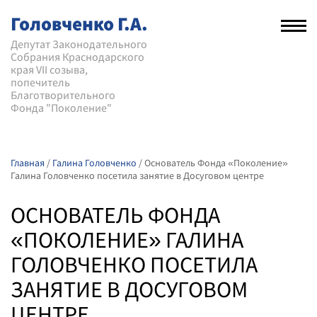
Головченко Г.А.
Рас
нав
Депутат Законодательного
Собрания Краснодарского
мен
края VII созыва,
попечитель
Благотворительного
Фонда "Поколение"
Главная
/
Галина Головченко
/
Основатель Фонда «Поколение»
Галина Головченко посетила занятие в Досуговом центре
ОСНОВАТЕЛЬ ФОНДА
«ПОКОЛЕНИЕ» ГАЛИНА
ГОЛОВЧЕНКО ПОСЕТИЛА
ЗАНЯТИЕ В ДОСУГОВОМ
ЦЕНТРЕ