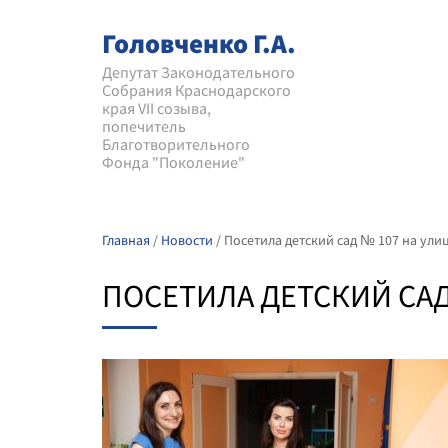
Головченко Г.А.
Депутат Законодательного
Собрания Краснодарского
края VII созыва,
попечитель
Благотворительного
Фонда "Поколение"
Главная
/
Новости
/
Посетила детский сад № 107 на ули
ПОСЕТИЛА ДЕТСКИЙ САД