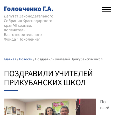
Головченко Г.А.
Рас
нав
Депутат Законодательного
Собрания Краснодарского
мен
края VII созыва,
попечитель
Благотворительного
Фонда "Поколение"
Главная
/
Новости
/
Поздравили учителей Прикубанских школ
ПОЗДРАВИЛИ УЧИТЕЛЕЙ
ПРИКУБАНСКИХ ШКОЛ
По
всей