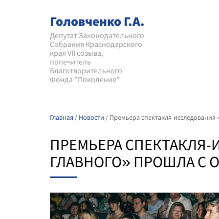
Головченко Г.А.
Депутат Законодательного
Собрания Краснодарского
края VII созыва,
попечитель
Благотворительного
Фонда "Поколение"
Главная
/
Новости
/
Премьера спектакля-исследования «
ПРЕМЬЕРА СПЕКТАКЛЯ-И
ГЛАВНОГО» ПРОШЛА С 