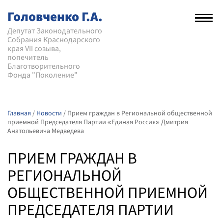
Головченко Г.А.
Рас
нав
Депутат Законодательного
Собрания Краснодарского
мен
края VII созыва,
попечитель
Благотворительного
Фонда "Поколение"
Главная
/
Новости
/
Прием граждан в Региональной общественной
приемной Председателя Партии «Единая Россия» Дмитрия
Анатольевича Медведева
ПРИЕМ ГРАЖДАН В
РЕГИОНАЛЬНОЙ
ОБЩЕСТВЕННОЙ ПРИЕМНОЙ
ПРЕДСЕДАТЕЛЯ ПАРТИИ