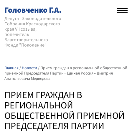
Головченко Г.А.
Рас
нав
Депутат Законодательного
Собрания Краснодарского
мен
края VII созыва,
попечитель
Благотворительного
Фонда "Поколение"
Главная
/
Новости
/
Прием граждан в региональной общественной
приемной Председателя Партии «Единая Россия» Дмитрия
Анатольевича Медведева
ПРИЕМ ГРАЖДАН В
РЕГИОНАЛЬНОЙ
ОБЩЕСТВЕННОЙ ПРИЕМНОЙ
ПРЕДСЕДАТЕЛЯ ПАРТИИ