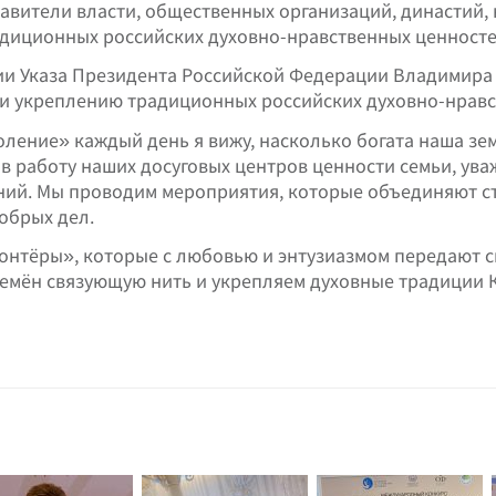
авители власти, общественных организаций, династий, 
адиционных российских духовно-нравственных ценносте
ии Указа Президента Российской Федерации Владимира
 и укреплению традиционных российских духовно-нравс
ление» каждый день я вижу, насколько богата наша зем
в работу наших досуговых центров ценности семьи, ува
ий. Мы проводим мероприятия, которые объединяют ст
обрых дел.
нтёры», которые с любовью и энтузиазмом передают св
времён связующую нить и укрепляем духовные традиции 