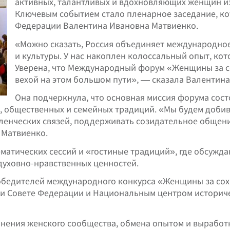
активных, талантливых и вдохновляющих женщин из
Ключевым событием стало пленарное заседание, ко
Федерации Валентина Ивановна Матвиенко.
«Можно сказать, Россия объединяет международно
и культуры. У нас накоплен колоссальный опыт, ко
Уверена, что Международный форум «Женщины за с
вехой на этом большом пути», — сказала Валентин
Она подчеркнула, что основная миссия форума сос
, общественных и семейных традиций. «Мы будем добив
ленческих связей, поддерживать созидательное общен
 Матвиенко.
матических сессий и «гостиные традиций», где обсужд
духовно-нравственных ценностей.
бедителей международного конкурса «Женщины за сох
ри Совете Федерации и Национальным центром историч
нения женского сообщества, обмена опытом и выработк