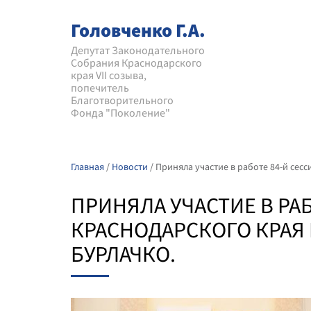
Головченко Г.А.
Депутат Законодательного
Собрания Краснодарского
края VII созыва,
попечитель
Благотворительного
Фонда "Поколение"
Главная
/
Новости
/
Приняла участие в работе 84-й се
ПРИНЯЛА УЧАСТИЕ В РА
КРАСНОДАРСКОГО КРАЯ
БУРЛАЧКО.