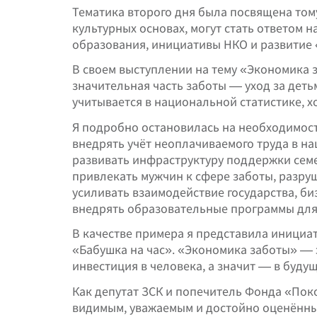
Тематика второго дня была посвящена том
культурных основах, могут стать ответом 
образования, инициативы НКО и развитие 
В своем выступлении на тему «Экономика 
значительная часть заботы — уход за дет
учитывается в национальной статистике, х
Я подробно остановилась на необходимост
внедрять учёт неоплачиваемого труда в на
развивать инфраструктуру поддержки семе
привлекать мужчин к сфере заботы, разруш
усиливать взаимодействие государства, б
внедрять образовательные программы для
В качестве примера я представила иници
«Бабушка на час». «Экономика заботы» — э
инвестиция в человека, а значит — в буду
Как депутат ЗСК и попечитель Фонда «Пок
видимым, уважаемым и достойно оценённым