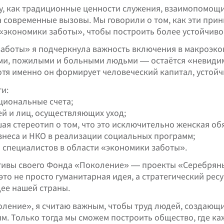
у, как традиционные ценности служения, взаимопомощи
на современные вызовы. Мы говорили о том, как эти пр
«экономики заботы», чтобы построить более устойчиво
заботы» я подчеркнула важность включения в макроэкон
ьми, пожилыми и больными людьми — остаётся «невидимо
отя именно он формирует человеческий капитал, устойч
и:
циональные счета;
й и лиц, осуществляющих уход;
ая стереотип о том, что это исключительно женская об
изнеса и НКО в реализации социальных программ;
 специалистов в области «экономики заботы».
ативы своего Фонда «Поколение» — проекты «Серебряны
то не просто гуманитарная идея, а стратегический ресу
щее нашей страны.
оление», я считаю важным, чтобы труд людей, создающи
. Только тогда мы сможем построить общество, где каж