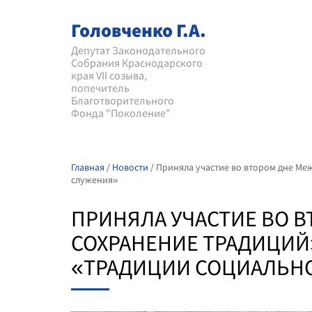
Головченко Г.А.
Депутат Законодательного
Собрания Краснодарского
края VII созыва,
попечитель
Благотворительного
Фонда "Поколение"
Главная
/
Новости
/
Приняла участие во втором дне Ме
служения»
ПРИНЯЛА УЧАСТИЕ ВО 
СОХРАНЕНИЕ ТРАДИЦИЙ»
«ТРАДИЦИИ СОЦИАЛЬН