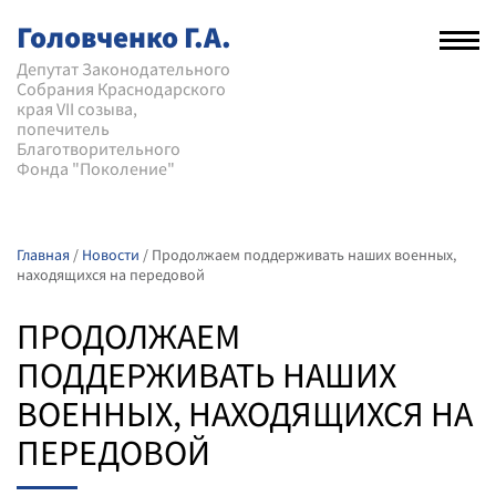
Головченко Г.А.
Рас
нав
Депутат Законодательного
Собрания Краснодарского
мен
края VII созыва,
попечитель
Благотворительного
Фонда "Поколение"
Главная
/
Новости
/
Продолжаем поддерживать наших военных,
находящихся на передовой
ПРОДОЛЖАЕМ
ПОДДЕРЖИВАТЬ НАШИХ
ВОЕННЫХ, НАХОДЯЩИХСЯ НА
ПЕРЕДОВОЙ