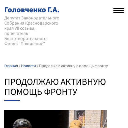
Головченко Г.А.
Рас
нав
Депутат Законодательного
Собрания Краснодарского
мен
края VII созыва,
попечитель
Благотворительного
Фонда "Поколение"
Главная
/
Новости
/
Продолжаю активную помощь фронту
ПРОДОЛЖАЮ АКТИВНУЮ
ПОМОЩЬ ФРОНТУ