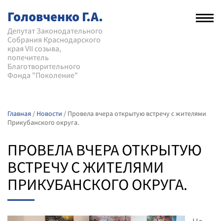
Головченко Г.А.
Рас
нав
Депутат Законодательного
Собрания Краснодарского
мен
края VII созыва,
попечитель
Благотворительного
Фонда "Поколение"
Главная
/
Новости
/
Провела вчера открытую встречу с жителями
Прикубанского округа.
ПРОВЕЛА ВЧЕРА ОТКРЫТУЮ
ВСТРЕЧУ С ЖИТЕЛЯМИ
ПРИКУБАНСКОГО ОКРУГА.