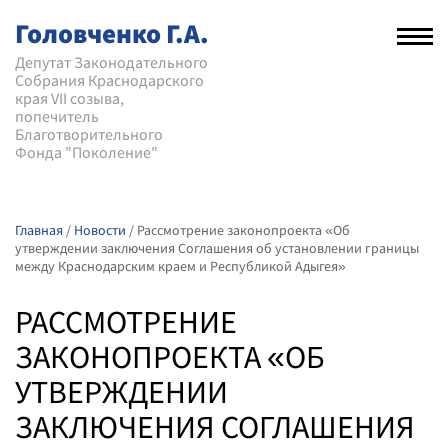
Головченко Г.А.
Рас
нав
Депутат Законодательного
Собрания Краснодарского
мен
края VII созыва,
попечитель
Благотворительного
Фонда "Поколение"
Главная
/
Новости
/
Рассмотрение законопроекта «Об
утверждении заключения Соглашения об установлении границы
между Краснодарским краем и Республикой Адыгея»
РАССМОТРЕНИЕ
ЗАКОНОПРОЕКТА «ОБ
УТВЕРЖДЕНИИ
ЗАКЛЮЧЕНИЯ СОГЛАШЕНИЯ