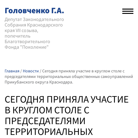
Головченко Г.А.
Рас
нав
Депутат Законодательного
Собрания Краснодарского
мен
края VII созыва,
попечитель
Благотворительного
Фонда "Поколение"
Главная
/
Новости
/
Сегодня приняла участие в круглом столе с
председателями территориальных общественных самоуправлений
Прикубанского округа Краснодара.
СЕГОДНЯ ПРИНЯЛА УЧАСТИЕ
В КРУГЛОМ СТОЛЕ С
ПРЕДСЕДАТЕЛЯМИ
ТЕРРИТОРИАЛЬНЫХ