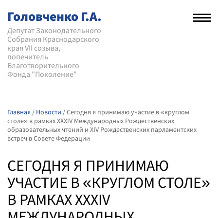
Головченко Г.А.
Рас
нав
Депутат Законодательного
Собрания Краснодарского
мен
края VII созыва,
попечитель
Благотворительного
Фонда "Поколение"
Главная
/
Новости
/
Сегодня я принимаю участие в «круглом
столе» в рамках XXXIV Международных Рождественских
образовательных чтений и XIV Рождественских парламентских
встреч в Совете Федерации
СЕГОДНЯ Я ПРИНИМАЮ
УЧАСТИЕ В «КРУГЛОМ СТОЛЕ»
В РАМКАХ XXXIV
МЕЖДУНАРОДНЫХ