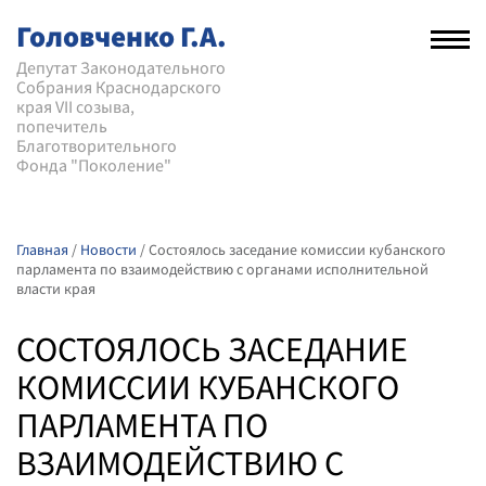
Головченко Г.А.
Рас
нав
Депутат Законодательного
Собрания Краснодарского
мен
края VII созыва,
попечитель
Благотворительного
Фонда "Поколение"
Главная
/
Новости
/
Состоялось заседание комиссии кубанского
парламента по взаимодействию с органами исполнительной
власти края
СОСТОЯЛОСЬ ЗАСЕДАНИЕ
КОМИССИИ КУБАНСКОГО
ПАРЛАМЕНТА ПО
ВЗАИМОДЕЙСТВИЮ С