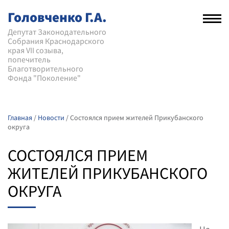
Головченко Г.А.
Рас
нав
Депутат Законодательного
Собрания Краснодарского
мен
края VII созыва,
попечитель
Благотворительного
Фонда "Поколение"
Главная
/
Новости
/
Состоялся прием жителей Прикубанского
округа
СОСТОЯЛСЯ ПРИЕМ
ЖИТЕЛЕЙ ПРИКУБАНСКОГО
ОКРУГА