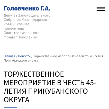
Головченко Г.А.
Рас
нав
Депутат Законодательного
Собрания Краснодарского
мен
края VII созыва,
попечитель
Благотворительного
Фонда "Поколение"
Главная
/
Новости
/
Торжественное мероприятие в честь 45-летия
Прикубанского округа
ТОРЖЕСТВЕННОЕ
МЕРОПРИЯТИЕ В ЧЕСТЬ 45-
ЛЕТИЯ ПРИКУБАНСКОГО
ОКРУГА