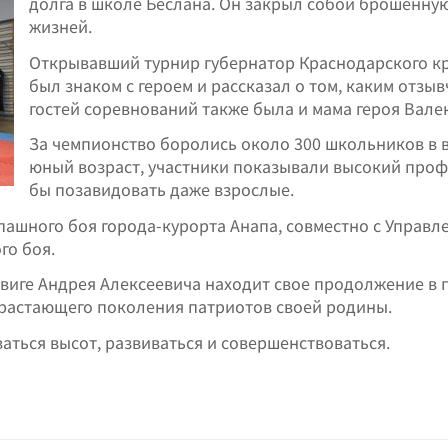
долга в школе Беслана. Он закрыл собой брошенную
жизней.
Открывавший турнир губернатор Краснодарского к
был знаком с героем и рассказал о том, каким отзы
гостей соревнований также была и мама героя Вале
За чемпионство боролись около 300 школьников в во
юный возраст, участники показывали высокий проф
бы позавидовать даже взрослые.
ашного боя города-курорта Анапа, совместно с Управле
го боя.
одвиге Андрея Алексеевича находит свое продолжение в
драстающего поколения патриотов своей родины.
ться высот, развиваться и совершенствоваться.