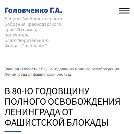
Головченко Г.А.
Рас
нав
Депутат Законодательного
Собрания Краснодарского
мен
края VII созыва,
попечитель
Благотворительного
Фонда "Поколение"
Главная
/
Новости
/
В 80-ю годовщину полного освобождения
Ленинграда от фашистской блокады
В 80-Ю ГОДОВЩИНУ
ПОЛНОГО ОСВОБОЖДЕНИЯ
ЛЕНИНГРАДА ОТ
ФАШИСТСКОЙ БЛОКАДЫ