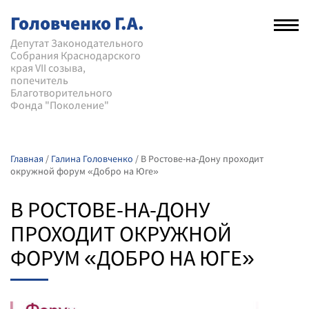
Головченко Г.А.
Рас
нав
Депутат Законодательного
Собрания Краснодарского
мен
края VII созыва,
попечитель
Благотворительного
Фонда "Поколение"
Главная
/
Галина Головченко
/
В Ростове-на-Дону проходит
окружной форум «Добро на Юге»
В РОСТОВЕ-НА-ДОНУ
ПРОХОДИТ ОКРУЖНОЙ
ФОРУМ «ДОБРО НА ЮГЕ»