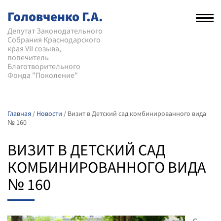
Головченко Г.А.
Рас
нав
Депутат Законодательного
Собрания Краснодарского
мен
края VII созыва,
попечитель
Благотворительного
Фонда "Поколение"
Главная
/
Новости
/
Визит в Детский сад комбинированного вида
№ 160
ВИЗИТ В ДЕТСКИЙ САД
КОМБИНИРОВАННОГО ВИДА
№ 160