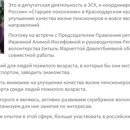
Это и депутатская деятельность в ЗСК, и координи
России» «Старшее поколение» в Краснодарском кра
улучшению качества жизни пенсионеров и вовсе яв
направлений.
Поэтому на встрече с Председателем Правления ре
Ивакиной Алиной Иосифовной и руководителем Рег
волонтерства Емтыль Мариеттой Довлетбиевной об
совместной работы.
вий для людей пожилого возраста, в которых бы они мо
спортом, заводить знакомства.
ать внимание на улучшении качества жизни пенсионеров
орта среди людей пожилого возраста.
орого я являюсь, активно развиваем серебряное волон
низуем для них занятия по интересам.
м опытом в этой сфере, больше участвовать в российск