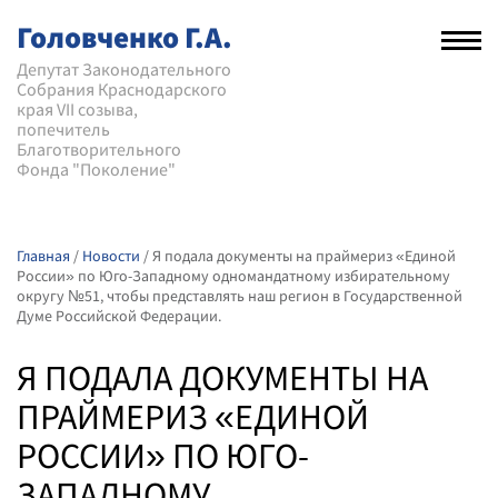
Головченко Г.А.
Рас
нав
Депутат Законодательного
Собрания Краснодарского
мен
края VII созыва,
попечитель
Благотворительного
Фонда "Поколение"
Главная
/
Новости
/
Я подала документы на праймериз «Единой
России» по Юго-Западному одномандатному избирательному
округу №51, чтобы представлять наш регион в Государственной
Думе Российской Федерации.
Я ПОДАЛА ДОКУМЕНТЫ НА
ПРАЙМЕРИЗ «ЕДИНОЙ
РОССИИ» ПО ЮГО-
ЗАПАДНОМУ