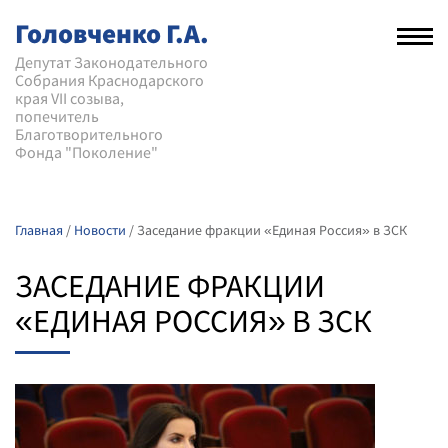
Головченко Г.А.
Рас
нав
Депутат Законодательного
Собрания Краснодарского
мен
края VII созыва,
попечитель
Благотворительного
Фонда "Поколение"
Главная
/
Новости
/
Заседание фракции «Единая Россия» в ЗСК
ЗАСЕДАНИЕ ФРАКЦИИ
«ЕДИНАЯ РОССИЯ» В ЗСК